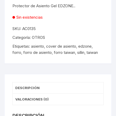
Protector de Asiento Gel EDZONE..
Sin existencias
SKU:
AC0135
Categoría:
OTROS
Etiquetas:
asiento
,
cover de asiento
,
edzone
,
forro
,
forro de asiento
,
forro taiwan
,
sillin
,
taiwan
DESCRIPCIÓN
VALORACIONES (0)
DESCRIPCIÓN