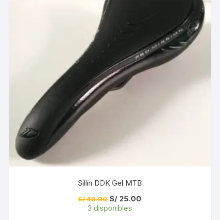
Sillín DDK Gel MTB
El
El
S/
25.00
S/
40.00
precio
precio
3 disponibles
original
actual