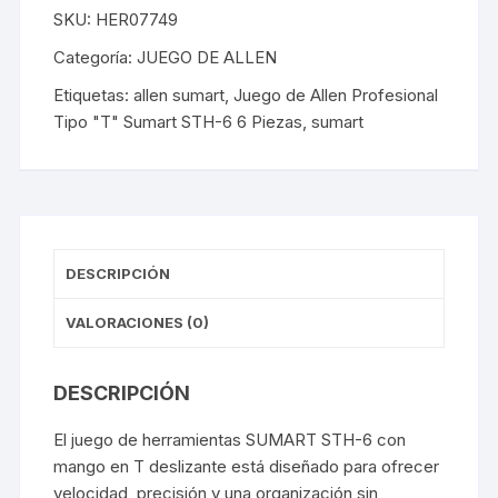
SKU:
HER07749
"T"
Sumart
Categoría:
JUEGO DE ALLEN
STH-
Etiquetas:
allen sumart
,
Juego de Allen Profesional
6
Tipo "T" Sumart STH-6 6 Piezas
,
sumart
6
Piezas
cantidad
DESCRIPCIÓN
VALORACIONES (0)
DESCRIPCIÓN
El juego de herramientas SUMART STH-6 con
mango en T deslizante está diseñado para ofrecer
velocidad, precisión y una organización sin