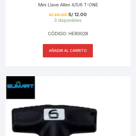
Mini Llave Allen 4/5/6 T-ONE
El
El
S/
12.00
S/
20.00
precio
precio
3 disponibles
original
actual
era:
es:
S/ 20.00.
S/ 12.00.
CÓDIGO: HER0028
AÑADIR AL CARRITO