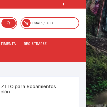
Total:
S/
0.00
STIMENTA
REGISTRARSE
E
LCETINES
BERTORES DE
PATILLAS
ANTAS
NJUNTO DE JERSEY
 ZTTO para Rodamientos
OM
ación
RTAVIENTOS
LINA
LOTES