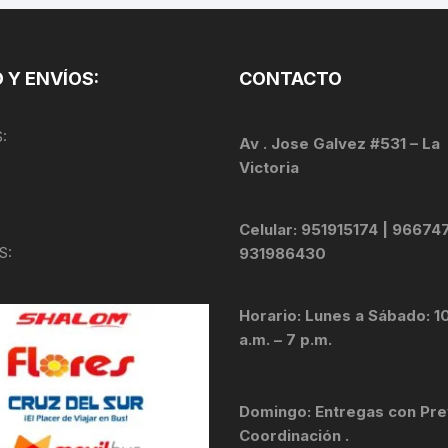
TOPES Y TERMINALES
VÁLVULAS TUBELES
 Y ENVÍOS:
CONTACTO
:
Av . Jose Galvez #531 – La
Victoria
Celular: 951915174 | 96674
S:
931986430
Horario: Lunes a Sábado: 1
a.m. – 7 p.m.
Domingo: Entregas con Pre
Coordinación .