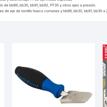
ión de bb86, bb30, bb91, bb92, PF30 y otros ejes a presión.
KIT DE TRANSMISIÓN
TORNILLOS
tes de eje de tornillo hueco comunes y bb86, bb30, bb91, bb30 a 2
LÍQUIDO DE FRENO
VELOCIMETROS
LIQUIDO SELLANTES
LLANTAS
LUBRICANTE DE CADENA
MANILLAR / TIMÓN
MASAS
OTROS
PASTILLAS