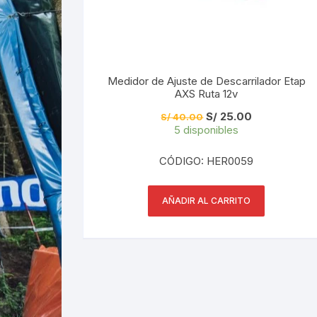
Medidor de Ajuste de Descarrilador Etap
AXS Ruta 12v
El
El
S/
25.00
S/
40.00
precio
precio
5 disponibles
original
actual
era:
es:
S/ 40.00.
S/ 25.00.
CÓDIGO: HER0059
AÑADIR AL CARRITO