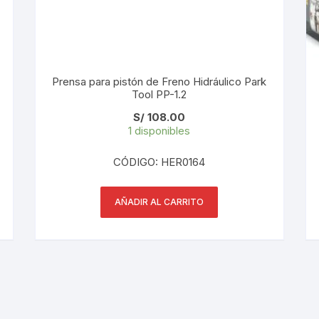
PEDALES
PIÑON
PLATOS
Prensa para pistón de Freno Hidráulico Park
Tool PP-1.2
POTENCIA/CODO
S/
108.00
1 disponibles
RADIOS
CÓDIGO: HER0164
ROLDANAS
AÑADIR AL CARRITO
SHIFTER
SILLINES
TIJA/TUBO DE ASIENTO