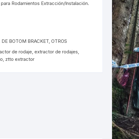
ara Rodamientos Extracción/Instalación.
ERNERAS
PATILLAS MTB Y RUTA
NG
 DE BOTOM BRACKET
,
OTROS
actor de rodaje
,
extractor de rodajes
,
L
to
,
ztto extractor
N
S