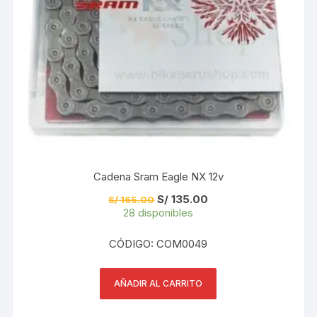
Cadena Sram Eagle NX 12v
El
El
S/
135.00
S/
165.00
precio
precio
28 disponibles
original
actual
era:
es:
S/ 165.00.
S/ 135.00.
CÓDIGO: COM0049
AÑADIR AL CARRITO