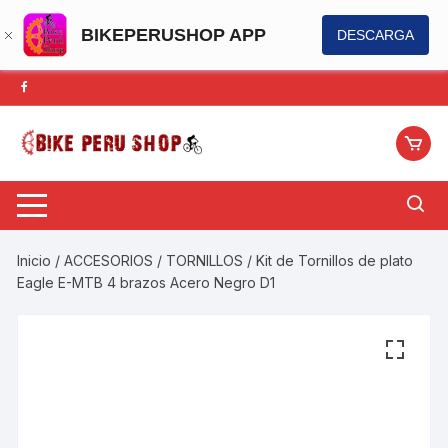
BIKEPERUSHOP APP
DESCARGA
Saltar
al
contenido
Inicio
/
ACCESORIOS
/
TORNILLOS
/ Kit de Tornillos de plato
Eagle E-MTB 4 brazos Acero Negro D1