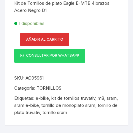
Kit de Tornillos de plato Eagle E-MTB 4 brazos
Acero Negro D1
1 disponibles
AÑADIR AL CARRITO
Kit
de
CONSULTAR POR WHATSAPP
Tornillos
de
plato
SKU:
AC05961
Eagle
E-
Categoría:
TORNILLOS
MTB
Etiquetas:
e-bike
,
kit de tornillos truvativ
,
m8
,
sram
,
4
sram e-bike
,
tornillo de monoplato sram
,
tornillo de
brazos
plato truvativ
,
tornillo sram
Acero
Negro
D1