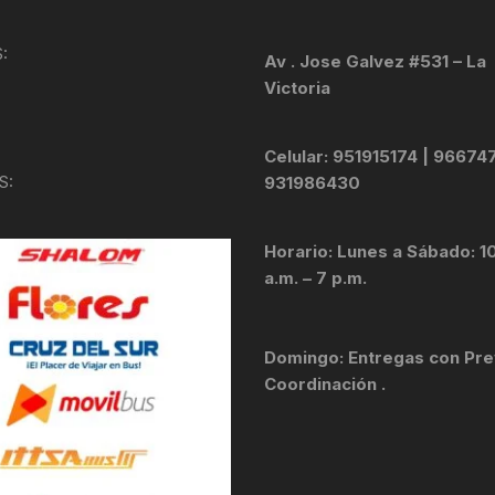
TOPES Y TERMINALES
:
VÁLVULAS TUBELES
Av . Jose Galvez #531 – La
Victoria
Celular: 951915174 | 96674
S:
931986430
Horario: Lunes a Sábado: 1
a.m. – 7 p.m.
Domingo: Entregas con Pre
Coordinación .