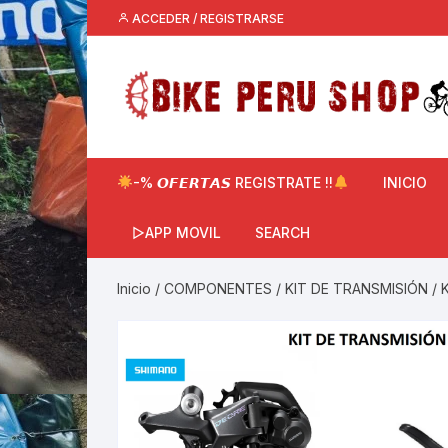
Saltar
ACCEDER / REGISTRARSE
al
contenido
-% 𝙊𝙁𝙀𝙍𝙏𝘼𝙎 REGISTRATE !!
INICIO
▷APP MOVIL
SEARCH
Inicio
/
COMPONENTES
/
KIT DE TRANSMISIÓN
/ 