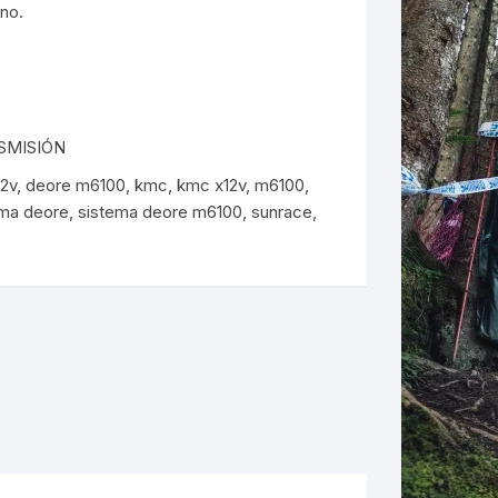
no.
ERNERAS
PATILLAS MTB Y RUTA
NG
SMISIÓN
12v
,
deore m6100
,
kmc
,
kmc x12v
,
m6100
,
L
ema deore
,
sistema deore m6100
,
sunrace
,
N
S