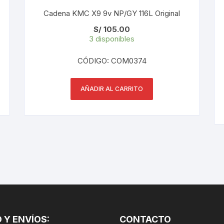
PEDALES
Cadena KMC X9 9v NP/GY 116L Original
S/
105.00
PIÑON
3 disponibles
PLATOS
CÓDIGO: COM0374
POTENCIA/CODO
AÑADIR AL CARRITO
RADIOS
ROLDANAS
SHIFTER
SILLINES
TIJA/TUBO DE ASIENTO
 Y ENVÍOS:
CONTACTO