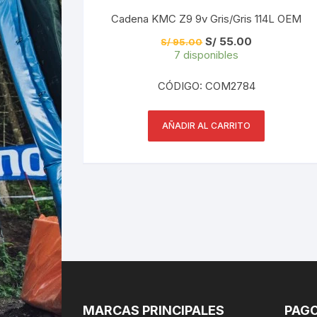
Cadena KMC Z9 9v Gris/Gris 114L OEM
El
El
S/
55.00
S/
95.00
precio
precio
7 disponibles
original
actual
era:
es:
S/ 95.00.
S/ 55.00.
CÓDIGO: COM2784
AÑADIR AL CARRITO
MARCAS PRINCIPALES
PAGO