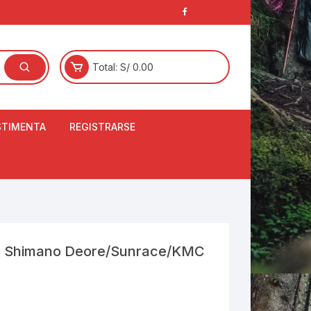
Total:
S/
0.00
STIMENTA
REGISTRARSE
E
LCETINES
BERTORES DE
PATILLAS
ANTAS
NJUNTO DE JERSEY
on Shimano Deore/Sunrace/KMC
OM
RTAVIENTOS
LINA
LOTES