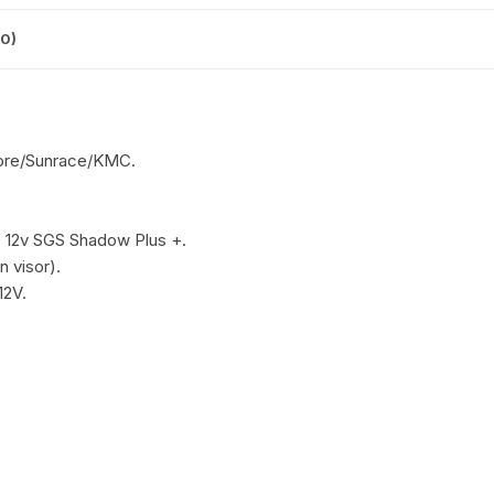
CINTA TUBELES
OTROS
KIT DE PURGADO
0)
CUADROS
PARCHES
KIT REPARADOR TUBE
DESCARRILADOR
PORTABOTELLAS
LLAVE DE NIPLES
DESVIADOR
eore/Sunrace/KMC.
PORTACELULAR
MEDIDOR DE CADENA
DIRECCIÓN / TASAS
PORTAHERRAMIENTAS
OTROS
 12v SGS Shadow Plus +.
DISCO DE FRENO
 visor).
PROTECTOR DE BIELA
SOPORTE DE
12V.
MANTENIMIENTO
FRENOS
.
PROTECTOR DE CUADRO
.
TRONCHACADENA
GRIPS / PUÑOS
PROTECTOR DE FRENO
GUIACADENA
TAPABARROS
HORQUILLA
TIMBRE