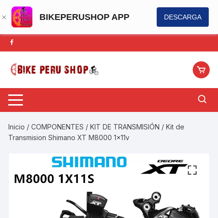
BIKEPERUSHOP APP
DESCARGA
Saltar
al
contenido
Inicio
/
COMPONENTES
/
KIT DE TRANSMISIÓN
/ Kit de
Transmision Shimano XT M8000 1x11v