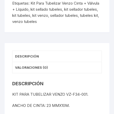
Etiquetas:
Kit Para Tubelizar Venzo Cinta + Válvula
Líquido
+ Líquido
,
kit sellado tubeles
,
kit sellador tubeles
,
cantidad
kit tubeles
,
kit venzo
,
sellador tubeles
,
tubeles kit
,
venzo tubeles
DESCRIPCIÓN
VALORACIONES (0)
DESCRIPCIÓN
KIT PARA TUBELIZAR VENZO VZ-F34-001.
ANCHO DE CINTA: 23 MMX10M.