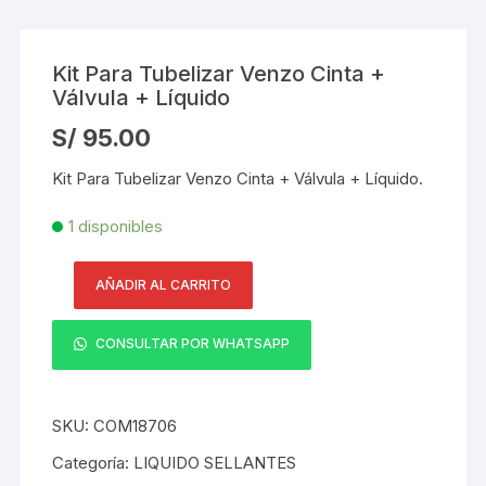
Kit Para Tubelizar Venzo Cinta +
Válvula + Líquido
S/
95.00
Kit Para Tubelizar Venzo Cinta + Válvula + Líquido.
1 disponibles
AÑADIR AL CARRITO
Kit
Para
CONSULTAR POR WHATSAPP
Tubelizar
Venzo
Cinta
SKU:
COM18706
+
Válvula
Categoría:
LIQUIDO SELLANTES
+