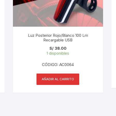
PEDALES
PIÑON
PLATOS
Luz Posterior Rojo/Blanco 100 Lm
Recargable USB
POTENCIA/CODO
S/
38.00
1 disponibles
RADIOS
CÓDIGO: AC0064
ROLDANAS
SHIFTER
AÑADIR AL CARRITO
SILLINES
TIJA/TUBO DE ASIENTO