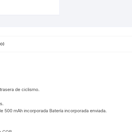
CINTA TUBELES
OTROS
KIT DE PURGADO
CUADROS
PARCHES
KIT REPARADOR TUBE
DESCARRILADOR
PORTABOTELLAS
LLAVE DE NIPLES
DESVIADOR
0)
PORTACELULAR
MEDIDOR DE CADENA
DIRECCIÓN / TASAS
PORTAHERRAMIENTAS
OTROS
DISCO DE FRENO
PROTECTOR DE BIELA
SOPORTE DE
MANTENIMIENTO
FRENOS
PROTECTOR DE CUADRO
trasera de ciclismo.
TRONCHACADENA
GRIPS / PUÑOS
PROTECTOR DE FRENO
s.
o de 500 mAh incorporada Batería incorporada enviada.
GUIACADENA
TAPABARROS
HORQUILLA
TIMBRE
ra COB.