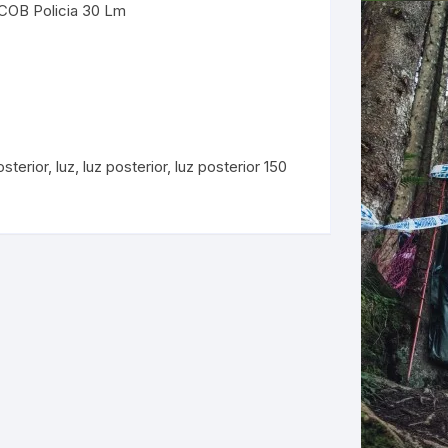
COB Policia 30 Lm
ERNERAS
PATILLAS MTB Y RUTA
NG
osterior
,
luz
,
luz posterior
,
luz posterior 150
L
N
S