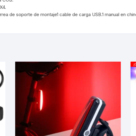
X4.
KIT DE TRANSMISIÓN
TORNILLOS
correa de soporte de montaje1 cable de carga USB.1 manual en chino
LÍQUIDO DE FRENO
VELOCIMETROS
LIQUIDO SELLANTES
LLANTAS
¡
LUBRICANTE DE CADENA
MANILLAR / TIMÓN
MASAS
OTROS
PASTILLAS