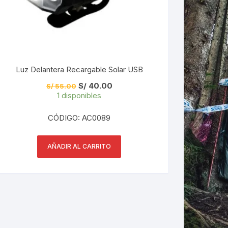
Luz Delantera Recargable Solar USB
El
El
S/
40.00
S/
55.00
precio
precio
1 disponibles
original
actual
era:
es:
S/ 55.00.
S/ 40.00.
CÓDIGO: AC0089
AÑADIR AL CARRITO