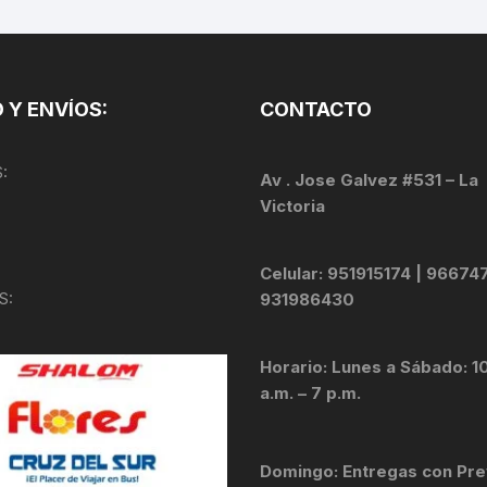
TOPES Y TERMINALES
VÁLVULAS TUBELES
 Y ENVÍOS:
CONTACTO
:
Av . Jose Galvez #531 – La
Victoria
Celular: 951915174 | 96674
S:
931986430
Horario: Lunes a Sábado: 1
a.m. – 7 p.m.
Domingo: Entregas con Pre