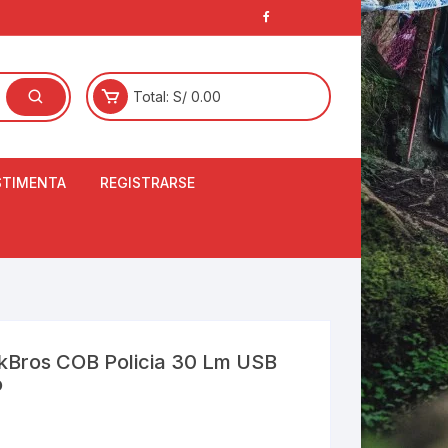
Total:
S/
0.00
STIMENTA
REGISTRARSE
E
LCETINES
BERTORES DE
PATILLAS
ANTAS
NJUNTO DE JERSEY
ckBros COB Policia 30 Lm USB
OM
o
RTAVIENTOS
LINA
LOTES