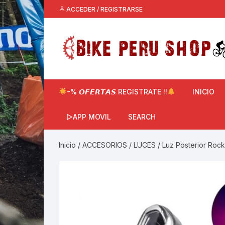
Saltar
ACCEDER / REGISTRARSE
al
contenido
-% 𝙊𝙁𝙀𝙍𝙏𝘼𝙎 REGISTRATE !!
INICIO
▷APP MOVIL
SEARCH
Inicio
/
ACCESORIOS
/
LUCES
/ Luz Posterior Rock