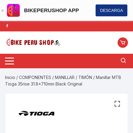
BIKEPERUSHOP APP
DESCARGA
Saltar
al
contenido
Inicio
/
COMPONENTES
/
MANILLAR / TIMÓN
/ Manillar MTB
Tioga 35rise 31.8x710mm Black Original