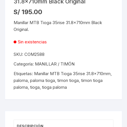
31.8x710mm Black Original
S/
195.00
Manillar MTB Tioga 35rise 31.8x710mm Black
Original.
Sin existencias
SKU:
COM2588
Categoría:
MANILLAR / TIMÓN
Etiquetas:
Manillar MTB Tioga 35rise 31.8x710mm
,
paloma
,
paloma tioga
,
timon tioga
,
timon tioga
paloma
,
tioga
,
tioga paloma
DESCRIPCIÓN