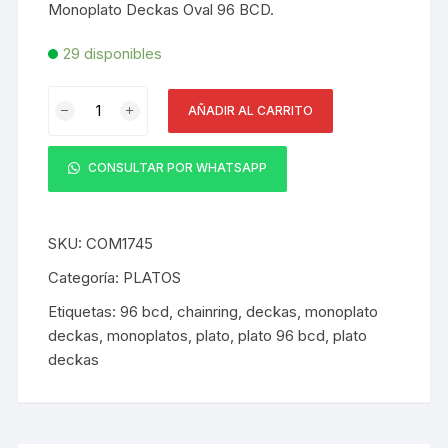
Monoplato Deckas Oval 96 BCD.
29 disponibles
Monoplato
AÑADIR AL CARRITO
Deckas
Oval
96
CONSULTAR POR WHATSAPP
BCD
M7000/M8000
32T-
SKU:
COM1745
34T-
Categoría:
PLATOS
36T-
Etiquetas:
96 bcd
,
chainring
,
deckas
,
monoplato
38T
deckas
,
monoplatos
,
plato
,
plato 96 bcd
,
plato
cantidad
deckas