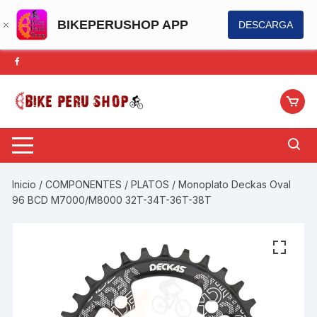
BIKEPERUSHOP APP
DESCARGA
Saltar
al
contenido
Inicio
/
COMPONENTES
/
PLATOS
/ Monoplato Deckas Oval
96 BCD M7000/M8000 32T-34T-36T-38T