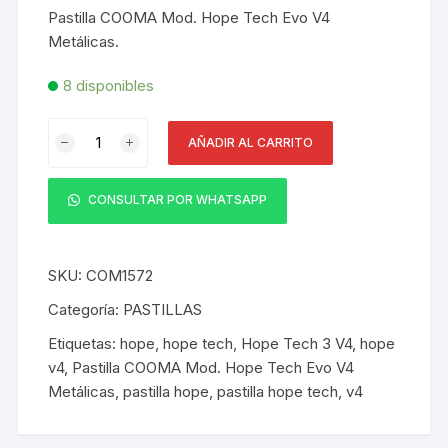
Pastilla COOMA Mod. Hope Tech Evo V4
Metálicas.
8 disponibles
Pastilla
AÑADIR AL CARRITO
COOMA
Mod.
Hope
CONSULTAR POR WHATSAPP
Tech
Evo
V4
SKU:
COM1572
Metálicas
Categoría:
PASTILLAS
(1
Etiquetas:
hope
,
hope tech
,
Hope Tech 3 V4
,
hope
par)
v4
,
Pastilla COOMA Mod. Hope Tech Evo V4
cantidad
Metálicas
,
pastilla hope
,
pastilla hope tech
,
v4