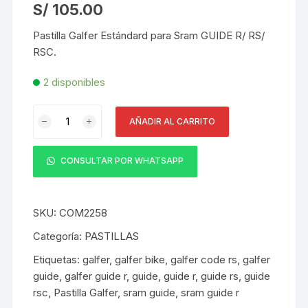
S/
105.00
Pastilla Galfer Estándard para Sram GUIDE R/ RS/
RSC.
2 disponibles
Pastilla
AÑADIR AL CARRITO
Galfer
Estándard
para
CONSULTAR POR WHATSAPP
Sram
GUIDE
R/
SKU:
COM2258
RS/
Categoría:
PASTILLAS
RSC
Etiquetas:
galfer
,
galfer bike
,
galfer code rs
,
galfer
Semi-
guide
,
galfer guide r
,
guide
,
guide r
,
guide rs
,
guide
Metalicas
rsc
,
Pastilla Galfer
,
sram guide
,
sram guide r
cantidad