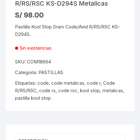
R/RS/RSC KS-D294S Metalicas
S/
98.00
Pastilla Kool Stop Sram Code/Avid R/RS/RSC KS-
D294S.
Sin existencias
SKU:
COM18664
Categoría:
PASTILLAS
Etiquetas:
code
,
code metalicas
,
code r
,
Code
R/RS/RSC
,
code rs
,
code rsc
,
kool stop
,
metalicas
,
pastilla kool stop