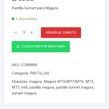
Pastilla Sumart para Magura.
3 disponibles
Pastilla
AÑADIR AL CARRITO
Sumart
para
Magura
CONSULTAR POR WHATSAPP
MT5/MT7/MT9
E-
Bikes
SKU:
COM1890
DBP-
Categoría:
PASTILLAS
19
Etiquetas:
magura
,
Magura MT5/MT7/MT9
,
MT5
,
4
MT7
,
mt9
,
pastilla magura
,
pastilla sumart magura
,
pcs
sumart magura
Semi-
metalicas
cantidad