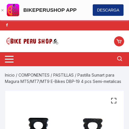
BIKEPERUSHOP APP
DESCARGA
Saltar
al
contenido
Inicio
/
COMPONENTES
/
PASTILLAS
/ Pastilla Sumart para
Magura MT5/MT7/MT9 E-Bikes DBP-19 4 pcs Semi-metalicas