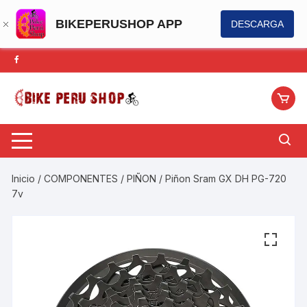
BIKEPERUSHOP APP
DESCARGA
Saltar
al
contenido
Inicio
/
COMPONENTES
/
PIÑON
/ Piñon Sram GX DH PG-720
7v