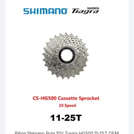
Piñon Shimano Ruta 10V Tiagra HG500 11-25T OEM