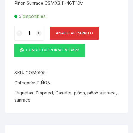
Piñon Sunrace CSMX3 11-46T 10v.
era:
es:
S/ 345.00.
S/ 285.00.
5 disponibles
Piñon
AÑADIR AL CARRITO
Sunrace
CSMX3
11-
CONSULTAR POR WHATSAPP
46T
10v
Black
SKU:
COM0105
Caja
Categoría:
PIÑON
Taiwan
Etiquetas:
11 speed
,
Casette
,
piñon
,
piñon sunrace
,
cantidad
sunrace