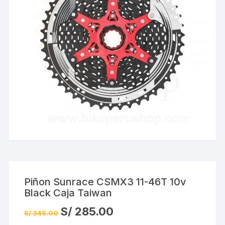
Piñon Sunrace CSMX3 11-46T 10v
Black Caja Taiwan
El
El
S/
285.00
S/
345.00
precio
precio
original
actual