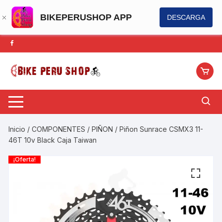
BIKEPERUSHOP APP
DESCARGA
Saltar
al
contenido
Inicio
/
COMPONENTES
/
PIÑON
/ Piñon Sunrace CSMX3 11-
46T 10v Black Caja Taiwan
¡Oferta!