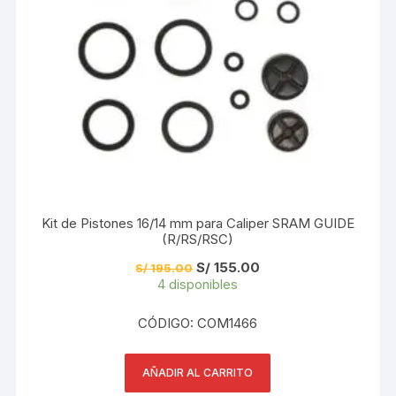
Kit de Pistones 16/14 mm para Caliper SRAM GUIDE
(R/RS/RSC)
El
El
S/
155.00
S/
195.00
precio
precio
4 disponibles
original
actual
era:
es:
S/ 195.00.
S/ 155.00.
CÓDIGO: COM1466
AÑADIR AL CARRITO