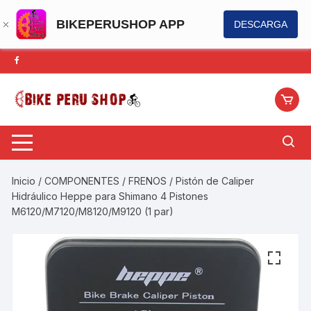
BIKEPERUSHOP APP
DESCARGA
Saltar
al
contenido
Inicio
/
COMPONENTES
/
FRENOS
/ Pistón de Caliper
Hidráulico Heppe para Shimano 4 Pistones
M6120/M7120/M8120/M9120 (1 par)