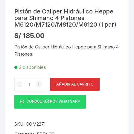
Pistón de Caliper Hidráulico Heppe
para Shimano 4 Pistones
M6120/M7120/M8120/M9120 (1 par)
S/
185.00
Pistón de Caliper Hidráulico Heppe para Shimano 4
Pistones.
3 disponibles
Pistón
AÑADIR AL CARRITO
de
Caliper
Hidráulico
CONSULTAR POR WHATSAPP
Heppe
para
Shimano
SKU:
COM2271
4