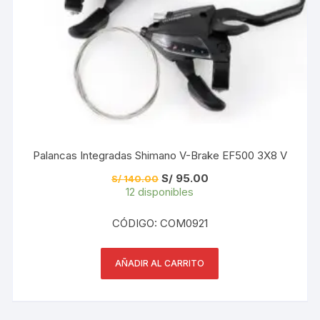
Palancas Integradas Shimano V-Brake EF500 3X8 V
El
El
S/
95.00
S/
140.00
precio
precio
12 disponibles
original
actual
era:
es:
S/ 140.00.
S/ 95.00.
CÓDIGO: COM0921
AÑADIR AL CARRITO