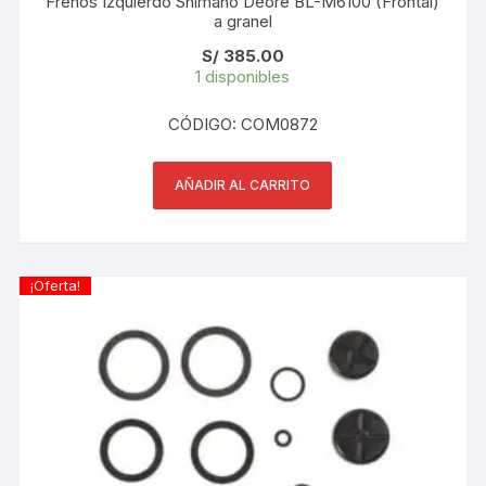
Frenos Izquierdo Shimano Deore BL-M6100 (Frontal)
a granel
S/
385.00
1 disponibles
CÓDIGO: COM0872
AÑADIR AL CARRITO
¡Oferta!