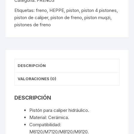
Categoría:
FRENOS
Pistones
Etiquetas:
freno
,
HEPPE
,
piston
,
piston 4 pistones
,
M6120/M7120/M8120/M9120
piston de caliper
,
piston de freno
,
piston muqzi
,
(1
pistones de freno
par)
cantidad
DESCRIPCIÓN
VALORACIONES (0)
DESCRIPCIÓN
Pistón para caliper hidráulico.
Material: Cerámica.
Compatibilidad:
M6120/M7120/M8120/M9120.