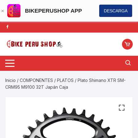
BIKEPERUSHOP APP
DESCARGA
Saltar
al
contenido
Inicio
/
COMPONENTES
/
PLATOS
/ Plato Shimano XTR SM-
CRM95 M9100 32T Japán Caja