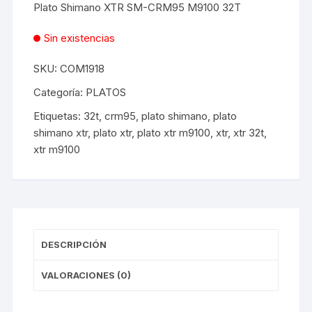
Plato Shimano XTR SM-CRM95 M9100 32T
Sin existencias
SKU:
COM1918
Categoría:
PLATOS
Etiquetas:
32t
,
crm95
,
plato shimano
,
plato
shimano xtr
,
plato xtr
,
plato xtr m9100
,
xtr
,
xtr 32t
,
xtr m9100
DESCRIPCIÓN
VALORACIONES (0)