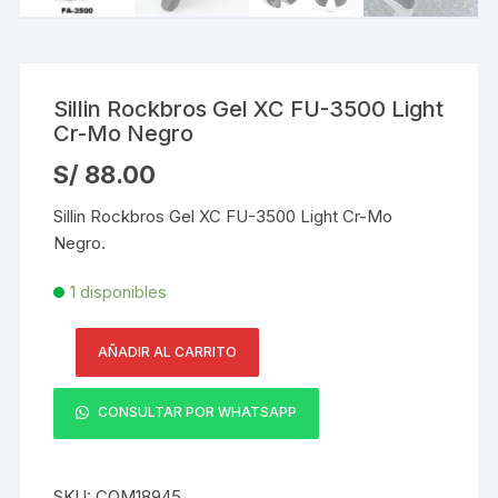
Sillin Rockbros Gel XC FU-3500 Light
Cr-Mo Negro
S/
88.00
Sillin Rockbros Gel XC FU-3500 Light Cr-Mo
Negro.
1 disponibles
AÑADIR AL CARRITO
Sillin
Rockbros
CONSULTAR POR WHATSAPP
Gel
XC
FU-
SKU:
COM18945
3500