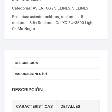
Light
Categorías:
ASIENTOS / SILLINES
,
SILLINES
Cr-
Etiquetas:
asiento rockbros
,
rockbros
,
sillin
Mo
rockbros
,
Sillin Rockbros Gel XC FU-3500 Light
Negro
Cr-Mo Negro
cantidad
DESCRIPCIÓN
VALORACIONES (0)
DESCRIPCIÓN
CARACTERÍSTICAS
DETALLES