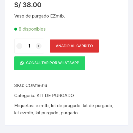
S/
38.00
Vaso de purgado EZmtb.
8 disponibles
Vaso
AÑADIR AL CARRITO
de
purgado
EZmtb
CONSULTAR POR WHATSAPP
+
Puntas
de
SKU:
COM18616
Laton
Categoría:
KIT DE PURGADO
Transparente
Etiquetas:
ezmtb
,
kit de prugado
,
kit de purgado
,
cantidad
kit ezmtb
,
kit purgado
,
purgado