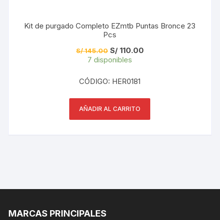
Kit de purgado Completo EZmtb Puntas Bronce 23
Pcs
El
El
S/
110.00
S/
145.00
precio
precio
7 disponibles
original
actual
era:
es:
S/ 145.00.
S/ 110.00.
CÓDIGO: HER0181
AÑADIR AL CARRITO
MARCAS PRINCIPALES