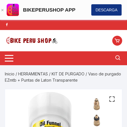
BIKEPERUSHOP APP
DESCARGA
Saltar
al
contenido
Inicio
/
HERRAMIENTAS
/
KIT DE PURGADO
/ Vaso de purgado
EZmtb + Puntas de Laton Transparente