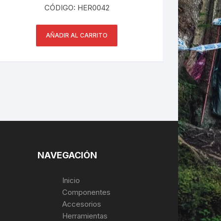
S/ 30.00.
S/ 20.00.
CÓDIGO: HER0042
AÑADIR AL CARRITO
NAVEGACIÓN
Inicio
Componentes
Accesorios
Herramientas