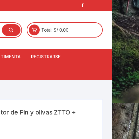
Total:
S/
0.00
STIMENTA
REGISTRARSE
E
LCETINES
BERTORES DE
PATILLAS
ANTAS
NJUNTO DE JERSEY
tor de Pin y olivas ZTTO +
OM
RTAVIENTOS
LINA
LOTES