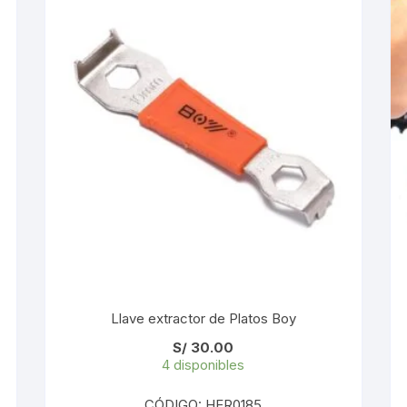
KIT DE TRANSMISIÓN
TORNILLOS
LÍQUIDO DE FRENO
VELOCIMETROS
LIQUIDO SELLANTES
LLANTAS
LUBRICANTE DE CADENA
MANILLAR / TIMÓN
MASAS
Llave extractor de Platos Boy
OTROS
S/
30.00
4 disponibles
PASTILLAS
CÓDIGO: HER0185