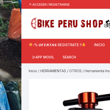
Saltar
ACCEDER / REGISTRARSE
al
contenido
-% 𝙊𝙁𝙀𝙍𝙏𝘼𝙎 REGISTRATE !!
INICIO
▷APP MOVIL
SEARCH
Inicio
/
HERRAMIENTAS
/
OTROS
/ Herramienta Ins