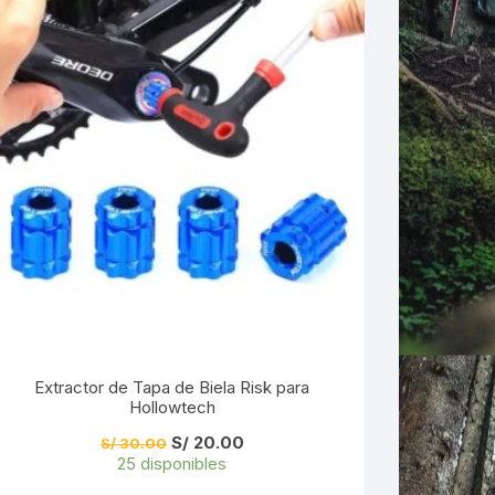
Extractor de Tapa de Biela Risk para
Hollowtech
El
El
S/
20.00
S/
30.00
precio
precio
25 disponibles
original
actual
era:
es: