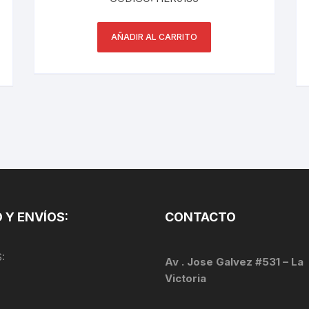
PEDALES
AÑADIR AL CARRITO
PIÑON
PLATOS
POTENCIA/CODO
RADIOS
ROLDANAS
SHIFTER
 Y ENVÍOS:
CONTACTO
SILLINES
:
Av . Jose Galvez #531 – La
TIJA/TUBO DE ASIENTO
Victoria