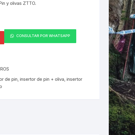
Pin y olivas ZTTO.
ERNERAS
PATILLAS MTB Y RUTA
NG
CONSULTAR POR WHATSAPP
L
ROS
N
or de pin
,
insertor de pin + oliva
,
insertor
S
to