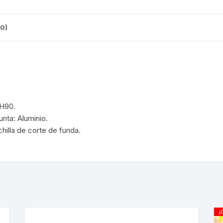
CINTA TUBELES
OTROS
KIT DE PURGADO
CUADROS
PARCHES
0)
KIT REPARADOR TUBE
DESCARRILADOR
PORTABOTELLAS
LLAVE DE NIPLES
DESVIADOR
PORTACELULAR
MEDIDOR DE CADENA
DIRECCIÓN / TASAS
PORTAHERRAMIENTAS
BH90.
OTROS
nta: Aluminio.
DISCO DE FRENO
PROTECTOR DE BIELA
hilla de corte de funda.
SOPORTE DE
MANTENIMIENTO
FRENOS
PROTECTOR DE CUADRO
TRONCHACADENA
GRIPS / PUÑOS
PROTECTOR DE FRENO
GUIACADENA
TAPABARROS
¡
HORQUILLA
TIMBRE