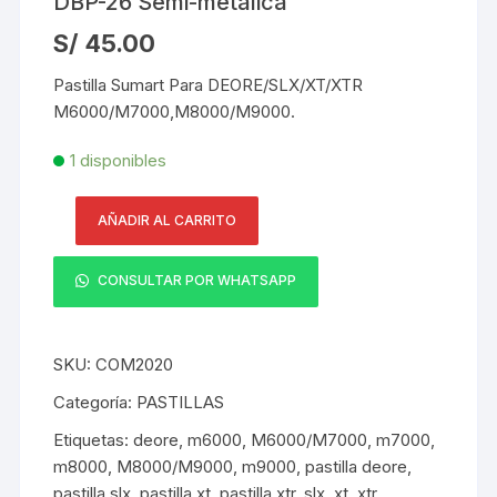
DBP-26 Semi-metalica
S/
45.00
Pastilla Sumart Para DEORE/SLX/XT/XTR
M6000/M7000,M8000/M9000.
1 disponibles
AÑADIR AL CARRITO
Pastilla
Sumart
CONSULTAR POR WHATSAPP
Para
DEORE/SLX/XT/XTR
M6000/M7000,M8000/M9000
SKU:
COM2020
DBP-
26
Categoría:
PASTILLAS
Semi-
Etiquetas:
deore
,
m6000
,
M6000/M7000
,
m7000
,
metalica
m8000
,
M8000/M9000
,
m9000
,
pastilla deore
,
cantidad
pastilla slx
,
pastilla xt
,
pastilla xtr
,
slx
,
xt
,
xtr